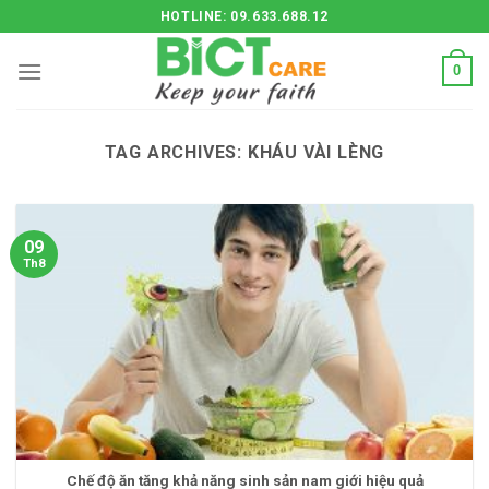
Skip
HOTLINE: 09.633.688.12
to
content
0
TAG ARCHIVES:
KHÁU VÀI LÈNG
09
Th8
Chế độ ăn tăng khả năng sinh sản nam giới hiệu quả