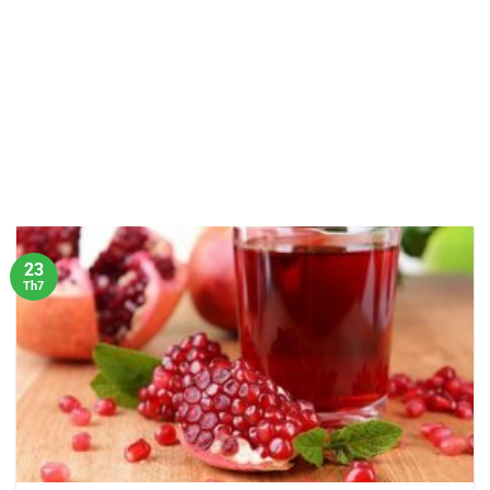
23
Th7