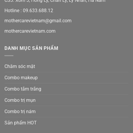
CS3: Xóm 3, Hồng Lý, Chân Lý, Lý Nhân, Hà Nam
Hotline :
09.633.688.12
mothercarevietnam@gmail.com
mothercarevietnam.com
DANH MỤC SẢN PHẨM
Chăm sóc mặt
Combo makeup
Combo tắm trắng
Combo trị mụn
Combo trị nám
Sản phẩm HOT