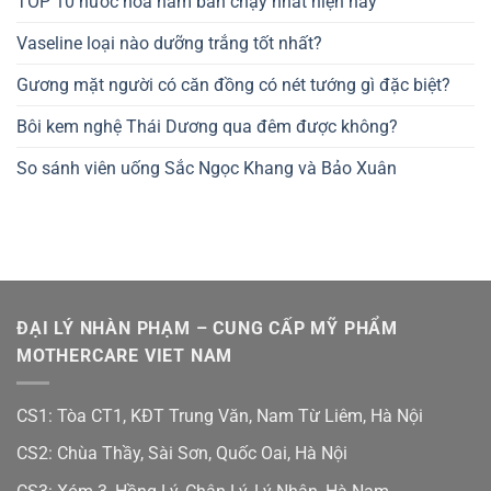
TOP 10 nước hoa nam bán chạy nhất hiện nay
Vaseline loại nào dưỡng trắng tốt nhất?
Gương mặt người có căn đồng có nét tướng gì đặc biệt?
Bôi kem nghệ Thái Dương qua đêm được không?
So sánh viên uống Sắc Ngọc Khang và Bảo Xuân
ĐẠI LÝ NHÀN PHẠM – CUNG CẤP MỸ PHẨM
MOTHERCARE VIET NAM
CS1: Tòa CT1, KĐT Trung Văn, Nam Từ Liêm, Hà Nội
CS2: Chùa Thầy, Sài Sơn, Quốc Oai, Hà Nội