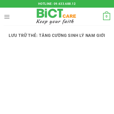
Bỏ
HOTLINE: 09.633.688.12
qua
nội
0
dung
LƯU TRỮ THẺ:
TĂNG CƯỜNG SINH LÝ NAM GIỚI