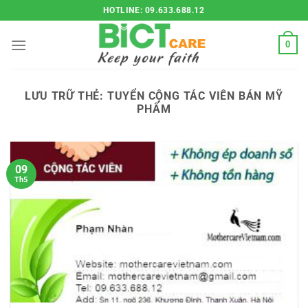
Bỏ
HOTLINE: 09.633.688.12
qua
nội
0
dung
LƯU TRỮ THẺ:
TUYỂN CỘNG TÁC VIÊN BÁN MỸ
PHẨM
09
Th5