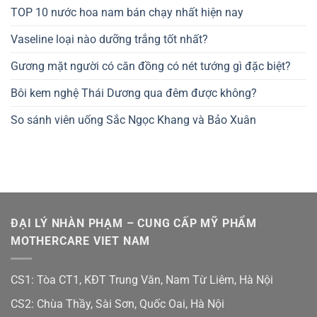
TOP 10 nước hoa nam bán chạy nhất hiện nay
Vaseline loại nào dưỡng trắng tốt nhất?
Gương mặt người có căn đồng có nét tướng gì đặc biệt?
Bôi kem nghệ Thái Dương qua đêm được không?
So sánh viên uống Sắc Ngọc Khang và Bảo Xuân
ĐẠI LÝ NHÀN PHẠM – CUNG CẤP MỸ PHẨM
MOTHERCARE VIET NAM
CS1: Tòa CT1, KĐT Trung Văn, Nam Từ Liêm, Hà Nội
CS2: Chùa Thầy, Sài Sơn, Quốc Oai, Hà Nội