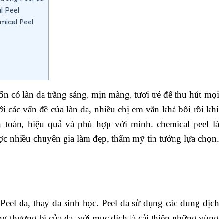
l Peel
mical Peel
 có làn da trắng sáng, mịn màng, tươi trẻ để thu hút mọi
i các vấn đề của làn da, nhiều chị em vẫn khá bối rồi khi
toàn, hiệu quả và phù hợp với mình. chemical peel là
c nhiều chuyên gia làm đẹp, thẩm mỹ tin tưởng lựa chọn.
Peel da, thay da sinh học. Peel da sử dụng các dung dịch
 thượng bì của da, với mục đích là cải thiện những vùng