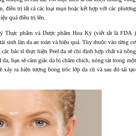
, điều trị tất cả các loại mụn hoặc kết hợp với các phương
ệu quả điều trị lên.
lý Thực phẩm và Dược phẩm Hoa Kỳ (viết tắt là FDA )
tái sinh làn da an toàn và hiệu quả. Tùy thuộc vào từng cơ
 các bác sĩ thực hiện Peel da sẽ chỉ định hợp chất và nồng
l da, bạn sẽ cảm giác da bị châm chích, nóng rát trong một
 xảy ra hiện tượng bong tróc lớp da cũ và sau đó tái tạo