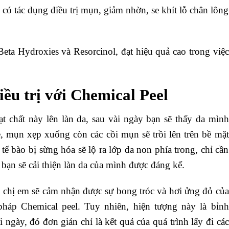
 có tác dụng điều trị mụn, giảm nhờn, se khít lỗ chân lông
Beta Hydroxies và Resorcinol, đạt hiệu quả cao trong việc
ều trị với Chemical Peel
ạt chất này lên làn da, sau vài ngày bạn sẽ thấy da mình
, mụn xẹp xuống còn các cồi mụn sẽ trồi lên trên bề mặt
 tế bào bị sừng hóa sẽ lộ ra lớp da non phía trong, chỉ cần
 bạn sẽ cải thiện làn da của mình được đáng kể.
 chị em sẽ cảm nhận được sự bong tróc và hơi ửng đỏ của
háp Chemical peel. Tuy nhiên, hiện tượng này là bỉnh
 ngày, đó đơn giản chỉ là kết quả của quá trình lấy đi các