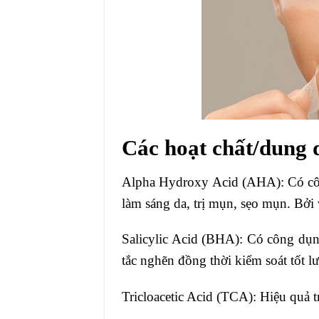
Các hoạt chất/dung 
Alpha Hydroxy Acid (AHA): Có công 
làm sáng da, trị mụn, sẹo mụn. Bởi
Salicylic Acid (BHA): Có công dụng
tắc nghẽn đồng thời kiểm soát tốt l
Tricloacetic Acid (TCA): Hiệu quả tr