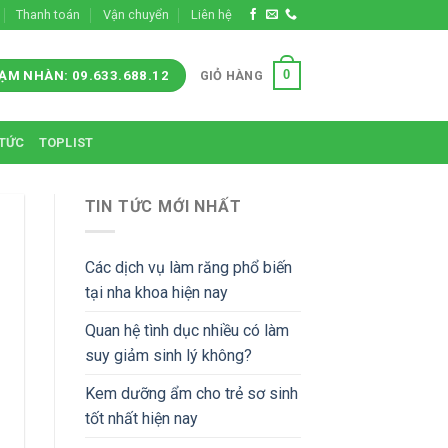
Thanh toán
Vận chuyển
Liên hệ
0
GIỎ HÀNG
ẠM NHÀN: 09.633.688.12
 TỨC
TOPLIST
TIN TỨC MỚI NHẤT
Các dịch vụ làm răng phổ biến
tại nha khoa hiện nay
Quan hệ tình dục nhiều có làm
suy giảm sinh lý không?
Kem dưỡng ẩm cho trẻ sơ sinh
tốt nhất hiện nay