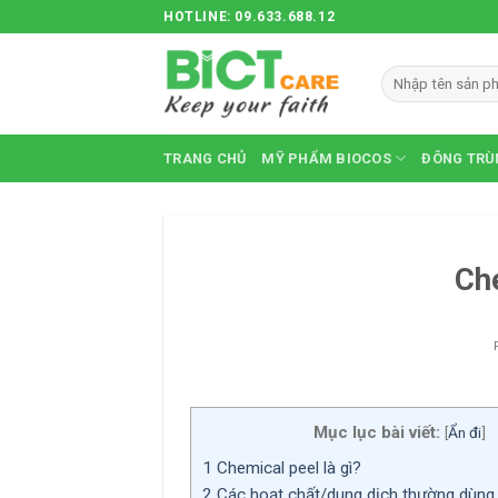
Skip
HOTLINE: 09.633.688.12
to
content
TRANG CHỦ
MỸ PHẨM BIOCOS
ĐÔNG TRÙ
Che
Mục lục bài viết:
[
Ẩn đi
]
1
Chemical peel là gì?
2
Các hoạt chất/dung dịch thường dùng 