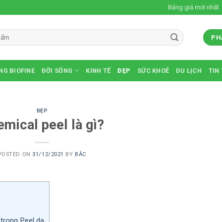
Bảng giá mới nhất
PH
NG BIOFINE
ĐỜI SỐNG
KINH TẾ
ĐẸP
SỨC KHOẺ
DU LỊCH
TIN
ĐẸP
mical peel là gì?
POSTED ON
31/12/2021
BY
BẮC
trong Peel da