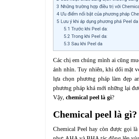
3
Những trường hợp điều trị với Chemica
4
Ưu điểm nổi bật của phương pháp Che
5
Lưu ý khi áp dụng phương phá Peel da
5.1
Trước khi Peel da:
5.2
Trong khi Peel da:
5.3
Sau khi Peel da
Các chị em chúng mình ai cũng muốn
ánh nhìn. Tuy nhiên, khi dối mặt vớ
lựa chọn phương pháp làm đẹp an 
phương pháp khá mới những lại đượ
Vậy,
chemical peel là gì
?
Chemical peel là gì?
Chemical Peel hay còn được gọi là 
như: AHA và BHA tác động lên vùng