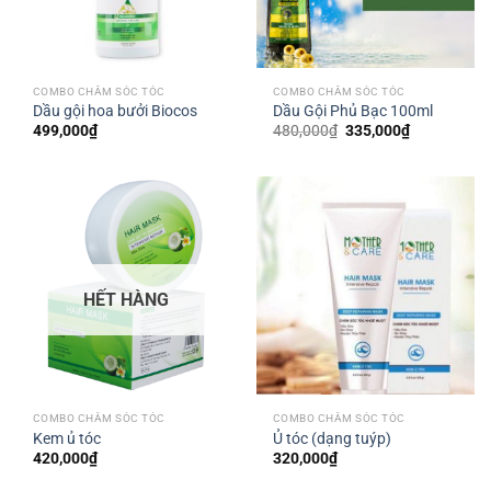
COMBO CHĂM SÓC TÓC
COMBO CHĂM SÓC TÓC
Dầu gội hoa bưởi Biocos
Dầu Gội Phủ Bạc 100ml
Giá
Giá
499,000
₫
480,000
₫
335,000
₫
gốc
hiện
là:
tại
480,000₫.
là:
335,000₫.
HẾT HÀNG
COMBO CHĂM SÓC TÓC
COMBO CHĂM SÓC TÓC
Kem ủ tóc
Ủ tóc (dạng tuýp)
420,000
₫
320,000
₫