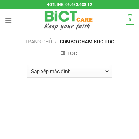
Bỏ
HOTLINE: 09.633.688.12
qua
nội
0
dung
TRANG CHỦ
/
COMBO CHĂM SÓC TÓC
LỌC