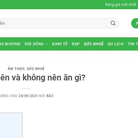
Bảng giá mới nhất
G BIOFINE
ĐỜI SỐNG
KINH TẾ
ĐẸP
SỨC KHOẺ
DU LỊCH
TIN 
ẨM THỰC
,
SỨC KHOẺ
nên và không nên ăn gì?
ĐĂNG VÀO
24/09/2021
BỞI
BẮC