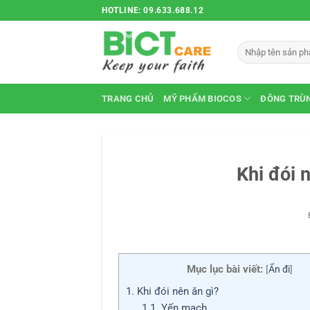
Bỏ
HOTLINE: 09.633.688.12
qua
nội
Tìm
dung
kiếm:
TRANG CHỦ
MỸ PHẨM BIOCOS
ĐÔNG TRÙN
Khi đói 
Mục lục bài viết:
[
Ẩn đi
]
1.
Khi đói nên ăn gì?
1.1.
Yến mạch