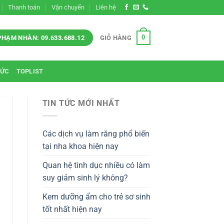
Thanh toán
Vận chuyển
Liên hệ
0
GIỎ HÀNG
PHẠM NHÀN: 09.633.688.12
TỨC
TOPLIST
TIN TỨC MỚI NHẤT
Các dịch vụ làm răng phổ biến
tại nha khoa hiện nay
Quan hệ tình dục nhiều có làm
suy giảm sinh lý không?
Kem dưỡng ẩm cho trẻ sơ sinh
tốt nhất hiện nay