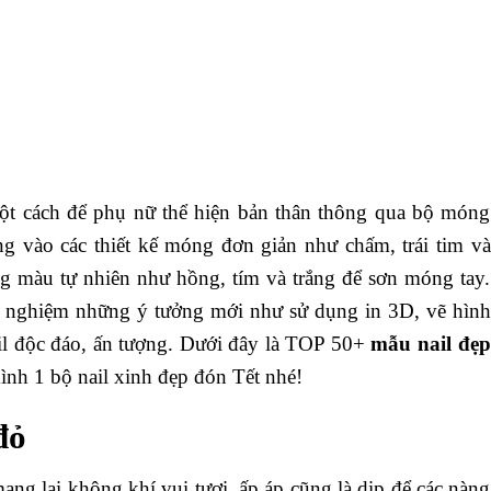
một cách để phụ nữ thể hiện bản thân thông qua bộ móng
g vào các thiết kế móng đơn giản như chấm, trái tim và
g màu tự nhiên như hồng, tím và trắng để sơn móng tay.
thử nghiệm những ý tưởng mới như sử dụng in 3D, vẽ hình
ail độc đáo, ấn tượng. Dưới đây là TOP 50+
mẫu nail đẹp
ình 1 bộ nail xinh đẹp đón Tết nhé!
đỏ
ang lại không khí vui tươi, ấp áp cũng là dịp để các nàng