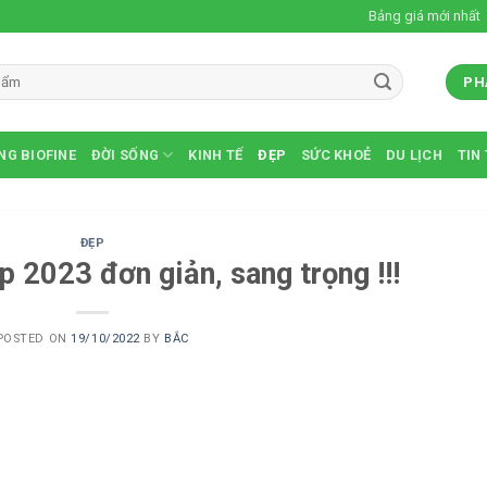
Bảng giá mới nhất
PH
NG BIOFINE
ĐỜI SỐNG
KINH TẾ
ĐẸP
SỨC KHOẺ
DU LỊCH
TIN
ĐẸP
 2023 đơn giản, sang trọng !!!
POSTED ON
19/10/2022
BY
BẮC