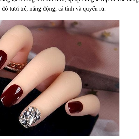
 đỏ tươi trẻ, năng động, cá tính và quyến rũ.