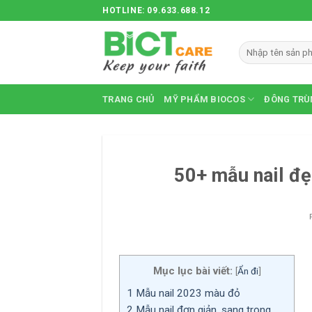
Skip
HOTLINE: 09.633.688.12
to
content
TRANG CHỦ
MỸ PHẨM BIOCOS
ĐÔNG TRÙ
50+ mẫu nail đẹp
Mục lục bài viết:
[
Ẩn đi
]
1
Mẫu nail 2023 màu đỏ
2
Mẫu nail đơn giản, sang trọng