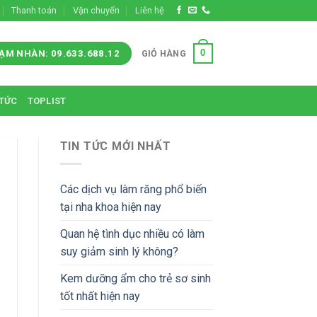
Thanh toán
Vận chuyển
Liên hệ
0
GIỎ HÀNG
ẠM NHÀN: 09.633.688.12
 TỨC
TOPLIST
TIN TỨC MỚI NHẤT
Các dịch vụ làm răng phổ biến
tại nha khoa hiện nay
Quan hệ tình dục nhiều có làm
suy giảm sinh lý không?
Kem dưỡng ẩm cho trẻ sơ sinh
tốt nhất hiện nay