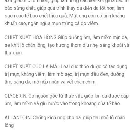
axit glucolic tự nhiên, giúp làm lỏng các liên kết giữa các tế
bào sừng chết, giúp quá trình thay da diễn da tốt hơn, làm
sạch các tế bào chết hiệu quả. Mật ong còn có tính kháng
khuẩn cao, ngăn ngừa mụn trứng cá do viêm.
CHIẾT XUẤT HOA HỒNG Giúp dưỡng ẩm, làm mềm mịn da,
se khít lỗ chân lông, tạo hương thơm dịu nhẹ, sảng khoái và
thư giãn.
CHIẾT XUẤT CÚC LA MÃ : Loài cúc thảo dược có tác dụng
trị mụn, kháng viêm, làm mờ sẹo, trị mụn đầu đen, dưỡng
ẩm, sáng da, mờ nếp nhăn và vết chân chim.
GLYCERIN: Có nguồn gốc từ thực vật, giúp làn da được cấp
ẩm, làm mềm và giữ nước vào trong khoang của tế bào.
ALLANTOIN: Chống kích ứng cho da, giúp thu nhỏ lỗ chân
lông