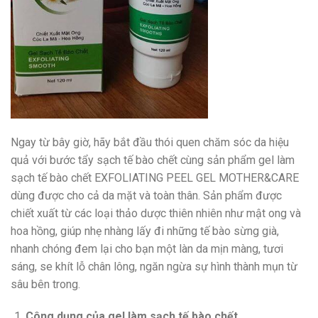
Ngay từ bây giờ, hãy bắt đầu thói quen chăm sóc da hiệu
quả với bước tẩy sạch tế bào chết cùng sản phẩm gel làm
sạch tế bào chết EXFOLIATING PEEL GEL MOTHER&CARE
dùng được cho cả da mặt và toàn thân. Sản phẩm được
chiết xuất từ các loại thảo dược thiên nhiên như mật ong và
hoa hồng, giúp nhẹ nhàng lấy đi những tế bào sừng già,
nhanh chóng đem lại cho bạn một làn da mịn màng, tươi
sáng, se khít lỗ chân lông, ngăn ngừa sự hình thành mụn từ
sâu bên trong.
Công dụng của gel làm sạch tế bào chết