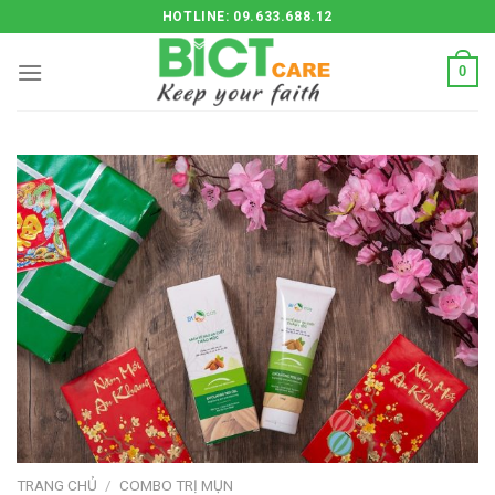
Skip
HOTLINE: 09.633.688.12
to
content
0
TRANG CHỦ
/
COMBO TRỊ MỤN