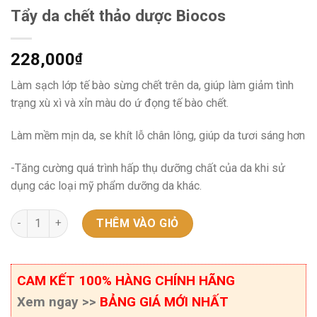
Tẩy da chết thảo dược Biocos
228,000
₫
Làm sạch lớp tế bào sừng chết trên da, giúp làm giảm tình
trạng xù xì và xỉn màu do ứ đọng tế bào chết.
Làm mềm mịn da, se khít lỗ chân lông, giúp da tươi sáng hơn
-Tăng cường quá trình hấp thụ dưỡng chất của da khi sử
dụng các loại mỹ phẩm dưỡng da khác.
Tẩy da chết thảo dược Biocos số lượng
THÊM VÀO GIỎ
CAM KẾT 100% HÀNG CHÍNH HÃNG
Xem ngay >>
BẢNG GIÁ MỚI NHẤT