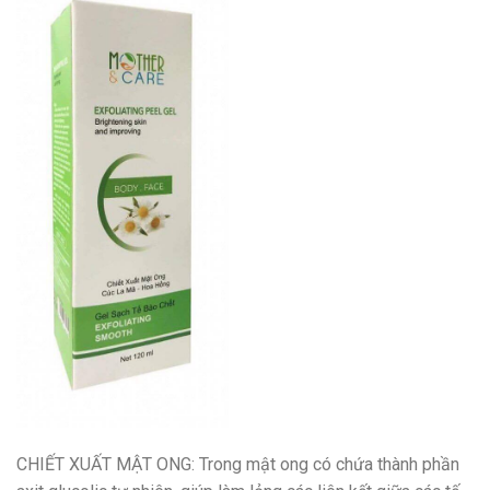
CHIẾT XUẤT MẬT ONG: Trong mật ong có chứa thành phần