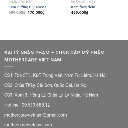
CHĂM SÓC MẶT
CHĂM SÓC MẶT
Kem Dưỡng B5 Biocos
Kem face đêm
599,000
₫
470,000
₫
455,000
₫
ĐẠI LÝ NHÀN PHẠM – CUNG CẤP MỸ PHẨM
MOTHERCARE VIET NAM
CS1: Tòa CT1, KĐT Trung Văn, Nam Từ Liêm, Hà Nội
CS2: Chùa Thầy, Sài Sơn, Quốc Oai, Hà Nội
CS3: Xóm 3, Hồng Lý, Chân Lý, Lý Nhân, Hà Nam
Hotline :
09.633.688.12
mothercarevietnam@gmail.com
mothercarevietnam.com