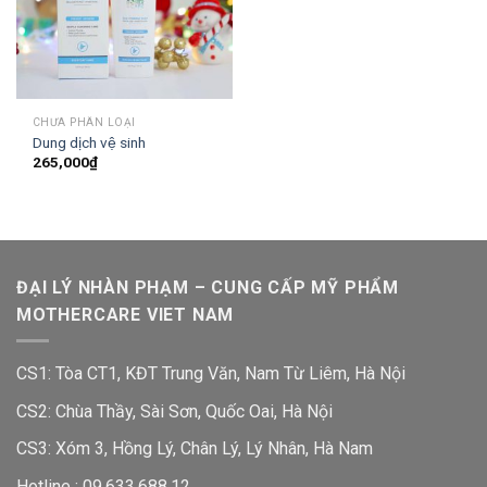
CHƯA PHÂN LOẠI
Dung dịch vệ sinh
265,000
₫
ĐẠI LÝ NHÀN PHẠM – CUNG CẤP MỸ PHẨM
MOTHERCARE VIET NAM
CS1: Tòa CT1, KĐT Trung Văn, Nam Từ Liêm, Hà Nội
CS2: Chùa Thầy, Sài Sơn, Quốc Oai, Hà Nội
CS3: Xóm 3, Hồng Lý, Chân Lý, Lý Nhân, Hà Nam
Hotline :
09.633.688.12