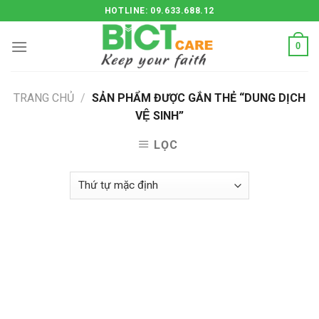
Skip
HOTLINE: 09.633.688.12
to
content
0
TRANG CHỦ
/
SẢN PHẨM ĐƯỢC GẮN THẺ “DUNG DỊCH
VỆ SINH”
LỌC