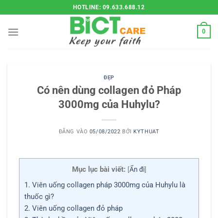
Bỏ
HOTLINE: 09.633.688.12
qua
nội
0
dung
ĐẸP
Có nên dùng collagen đỏ Pháp
3000mg của Huhylu?
ĐĂNG VÀO
05/08/2022
BỞI
KYTHUAT
Mục lục bài viết:
[
Ẩn đi
]
1.
Viên uống collagen pháp 3000mg của Huhylu là
thuốc gì?
2.
Viên uống collagen đỏ pháp