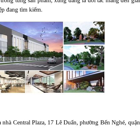
h trong từng sản phẩm, xứng đáng là đối tác mang đến giải
ệp đang tìm kiếm.
 nhà Central Plaza, 17 Lê Duẩn, phường Bến Nghé, quận