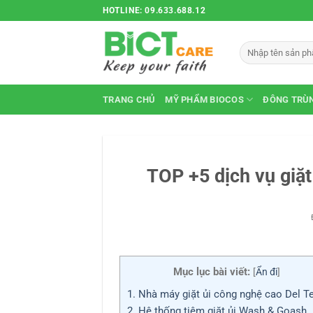
Bỏ
HOTLINE: 09.633.688.12
qua
nội
Tìm
dung
kiếm:
TRANG CHỦ
MỸ PHẨM BIOCOS
ĐÔNG TRÙN
TOP +5 dịch vụ giặt
Mục lục bài viết:
[
Ẩn đi
]
1.
Nhà máy giặt ủi công nghệ cao Del T
2.
Hệ thống tiệm giặt ủi Wash & Goash