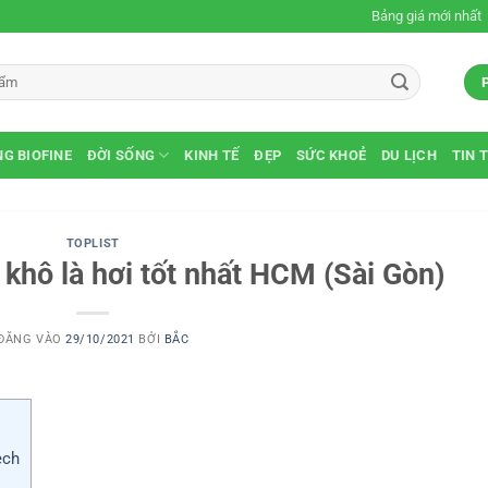
Bảng giá mới nhất
G BIOFINE
ĐỜI SỐNG
KINH TẾ
ĐẸP
SỨC KHOẺ
DU LỊCH
TIN 
TOPLIST
 khô là hơi tốt nhất HCM (Sài Gòn)
ĐĂNG VÀO
29/10/2021
BỞI
BẮC
ech