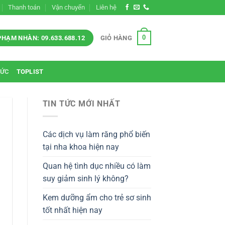
Thanh toán
Vận chuyển
Liên hệ
0
GIỎ HÀNG
PHẠM NHÀN: 09.633.688.12
TỨC
TOPLIST
TIN TỨC MỚI NHẤT
Các dịch vụ làm răng phổ biến
tại nha khoa hiện nay
Quan hệ tình dục nhiều có làm
suy giảm sinh lý không?
Kem dưỡng ẩm cho trẻ sơ sinh
tốt nhất hiện nay