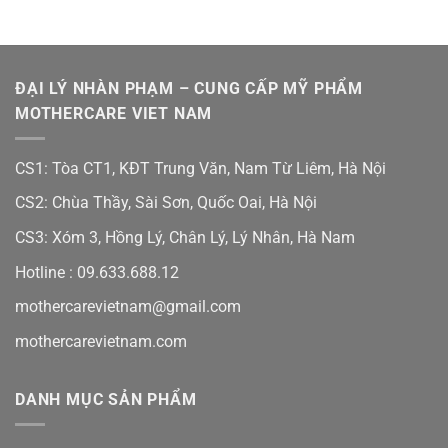
599,000₫.
là:
580,000₫.
ĐẠI LÝ NHÀN PHẠM – CUNG CẤP MỸ PHẨM
MOTHERCARE VIET NAM
CS1: Tòa CT1, KĐT Trung Văn, Nam Từ Liêm, Hà Nội
CS2: Chùa Thầy, Sài Sơn, Quốc Oai, Hà Nội
CS3: Xóm 3, Hồng Lý, Chân Lý, Lý Nhân, Hà Nam
Hotline :
09.633.688.12
mothercarevietnam@gmail.com
mothercarevietnam.com
DANH MỤC SẢN PHẨM