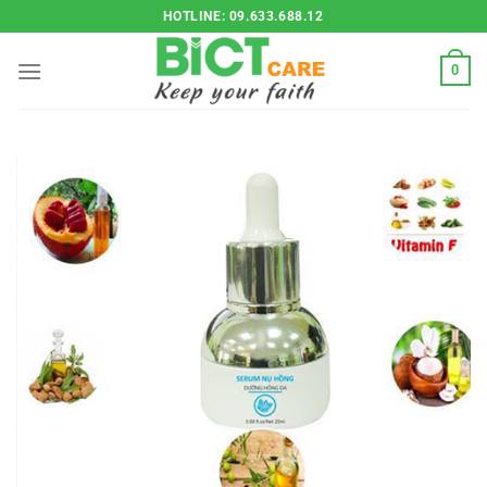
Bỏ
HOTLINE: 09.633.688.12
qua
nội
0
dung