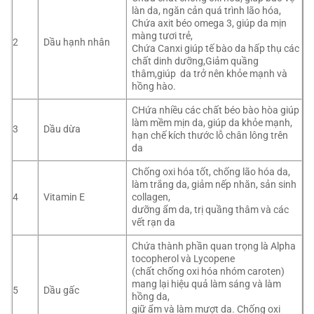
làn da, ngăn cản quá trình lão hóa,
Chứa axit béo omega 3, giúp da mịn
màng tươi trẻ,
2
Dầu hạnh nhân
Chứa Canxi giúp tế bào da hấp thụ các
chất dinh dưỡng,Giảm quầng
thâm,giúp da trở nên khỏe mạnh và
hồng hào.
CHứa nhiều các chất béo bào hòa giúp
làm mềm mịn da, giúp da khỏe mạnh,
3
Dầu dừa
hạn chế kích thước lỗ chân lông trên
da
Chống oxi hóa tốt, chống lão hóa da,
làm trắng da, giảm nếp nhăn, sản sinh
4
Vitamin E
collagen,
dưỡng ẩm da, trị quầng thâm và các
vết rạn da
Chứa thành phần quan trọng là Alpha
tocopherol và Lycopene
(chất chống oxi hóa nhóm caroten)
mang lại hiệu quả làm sáng và làm
5
Dầu gấc
hồng da,
giữ ẩm và làm mượt da. Chống oxi