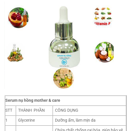
Serum nụ hồng mother & care
STT
THÀNH PHẦN
CÔNG DỤNG
1
Glycerine
Dưỡng ẩm, làm mịn da
Chứa chất chống oxi hóa, giúp bảo vệ