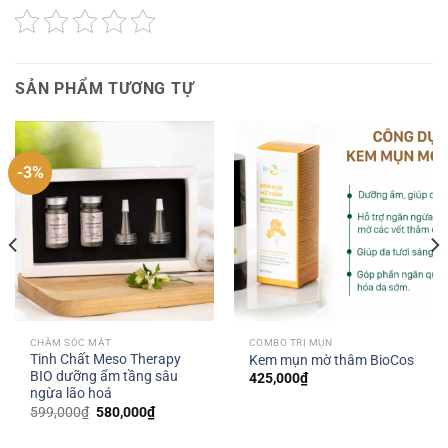
SẢN PHẨM TƯƠNG TỰ
-3%
CHĂM SÓC MẶT
COMBO TRỊ MỤN
Tinh Chất Meso Therapy
Kem mụn mờ thâm BioCos
BIO dưỡng ẩm tầng sâu
425,000
₫
ngừa lão hoá
Giá
Giá
599,000
₫
580,000
₫
gốc
hiện
là:
tại