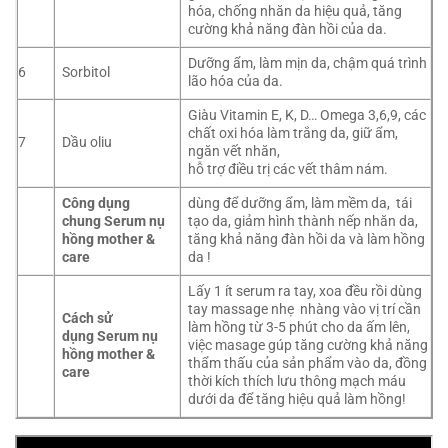
hóa, chống nhăn da hiệu quả, tăng
cường khả năng đàn hồi của da.
Dưỡng ẩm, làm mịn da, chậm quá trình
6
Sorbitol
lão hóa của da.
Giàu Vitamin E, K, D… Omega 3,6,9, các
chất oxi hóa làm trắng da, giữ ẩm,
7
Dầu oliu
ngăn vết nhăn,
hỗ trợ điều trị các vết thâm nám.
Công dụng
dùng để dưỡng ẩm, làm mềm da, tái
chung Serum nụ
tạo da, giảm hình thành nếp nhăn da,
hồng mother &
tăng khả năng đàn hồi da và làm hồng
care
da !
Lấy 1 ít serum ra tay, xoa đều rồi dùng
tay massage nhẹ nhàng vào vị trí cần
Cách sử
làm hồng từ 3-5 phút cho da ấm lên,
dụng Serum nụ
việc masage gúp tăng cường khả năng
hồng mother &
thẩm thấu của sản phẩm vào da, đồng
care
thời kích thích lưu thông mạch máu
dưới da để tăng hiệu quả làm hồng!