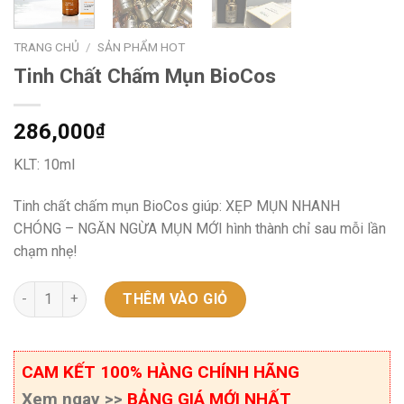
TRANG CHỦ
/
SẢN PHẨM HOT
Tinh Chất Chấm Mụn BioCos
286,000
₫
KLT: 10ml
Tinh chất chấm mụn BioCos giúp: XẸP MỤN NHANH
CHÓNG – NGĂN NGỪA MỤN MỚI hình thành chỉ sau mỗi lần
chạm nhẹ!
Tinh Chất Chấm Mụn BioCos số lượng
THÊM VÀO GIỎ
CAM KẾT 100% HÀNG CHÍNH HÃNG
Xem ngay >>
BẢNG GIÁ MỚI NHẤT