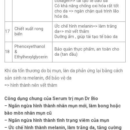
collagen=> tái tạo tế bào da
Có khả năng chống oxi hóa rất tốt
cho da => ngăn chặn quá trình lão
hóa da.
Ức chế hình melanin=> làm trắng
Chiết xuất rong
17
da=> mờ vết thâm
biển
Dưỡng ẩm , giúp tái tạo tế bào da
Phenoxyethanol
Bảo quản thực phẩm, an toàn cho
18
&
da (tan dầu)
Ethylhexylglycerin
Khi da tổn thương do bị mụn, làn da phản ứng lại bằng cách
sản sinh ra melanin, để bảo vệ da
=> hình thành nên vết thâm
Công dụng chung của Serum trị mụn Dr Bio
– Ngăn ngừa hình thành nhân mụn mới, làm bong hoặc
bào mòn nhân mụn cũ
– Ngăn ngừa hình thành tình trạng viêm của mụn
– Ức chế hình thành melanin, làm trắng da, tăng cường