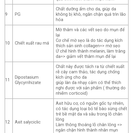
Chất dưỡng ẩm cho da, giúp da
9
PG
không bị khô, ngăn chặn quá trìn lão
hóa
Mờ thâm và các vết sẹo do mụn để
lại
Cơ chế mờ sẹo là do tác dụng kích
10
Chiết xuất rau má
thích sản sinh collagen=> mờ sẹo
Ứ chế hình thành melanin, làm trắng
da=> giảm vết thâm mụn để lại
Chất này được tách ra từ chiết xuất
rễ cây cam thảo, tác dụng chống
Dipostasium
kích ứng cho da
11
Glycyrrihizate
giúp làn da nhạy cảm có thể thích
nghi được với sản phẩm ( thường do
nhiễm corticoid)
Axit hữu cơ, có nguồn gốc tự nhiên,
có tác dụng loại bỏ tế bào sừng chết
trê bề mặt da và sâu trong lỗ chân
lông
12
Axit salyciclic
Làm thông thoáng lỗ chân lông =>
ngăn chặn hình thành nhân mụn