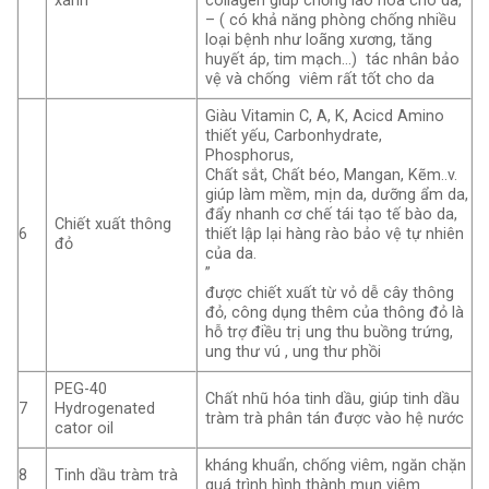
xanh
collagen giúp chống lão hóa cho da,
– ( có khả năng phòng chống nhiều
loại bệnh như loãng xương, tăng
huyết áp, tim mạch…) tác nhân bảo
vệ và chống viêm rất tốt cho da
Giàu Vitamin C, A, K, Acicd Amino
thiết yếu, Carbonhydrate,
Phosphorus,
Chất sắt, Chất béo, Mangan, Kẽm..v.
giúp làm mềm, mịn da, dưỡng ẩm da,
đẩy nhanh cơ chế tái tạo tế bào da,
Chiết xuất thông
6
thiết lập lại hàng rào bảo vệ tự nhiên
đỏ
của da.
”
được chiết xuất từ vỏ dễ cây thông
đỏ, công dụng thêm của thông đỏ là
hỗ trợ điều trị ung thu buồng trứng,
ung thư vú , ung thư phồi
PEG-40
Chất nhũ hóa tinh dầu, giúp tinh dầu
7
Hydrogenated
tràm trà phân tán được vào hệ nước
cator oil
kháng khuẩn, chống viêm, ngăn chặn
8
Tinh dầu tràm trà
quá trình hình thành mụn viêm