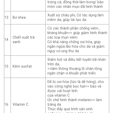
trứng cá, đồng thời làm bong/ bào
mòn các nhân mụn đã hình thành
Xuất xứ châu phi, Có tác dụng làm
13
Bơ shea
mềm da, giúp tái tạo da
Có các thành phần chống viêm ,
kháng khuẩn=> giúp giảm hình thành
Chiết xuất trà
các loại mụn viêm
14
xanh
Có khả năng chống oxi hóa, giúp
ngăn ngừa lão hóa cho da và giảm
nguy cơ ung thư da
thấm hút và điều tiết tuyến bã nhờn
trên da,
15
Kẽm sunfat
=>làm thông thoáng lỗ chân lông,
ngăn chặn vi khuẩn phát triển.
Dễ bị oxi hóa (tức là dễ hỏng), cho
vào công nghệ bọc hạt=> bảo vệ
được cái hoạt tính
của vitamin C
Ức chế hình thành melanin=> làm
16
Vitamin C
trắng da
Thúc đẩy quá trình sản sinh