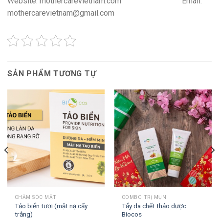
Website: mothercarevietnam.com Email:
mothercarevietnam@gmail.com
SẢN PHẨM TƯƠNG TỰ
CHĂM SÓC MẶT
COMBO TRỊ MỤN
Tảo biển tươi (mặt nạ cấy
Tẩy da chết thảo dược
trắng)
Biocos