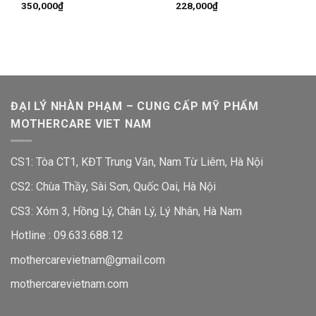
350,000
₫
228,000
₫
ĐẠI LÝ NHÀN PHẠM – CUNG CẤP MỸ PHẨM
MOTHERCARE VIET NAM
CS1: Tòa CT1, KĐT Trung Văn, Nam Từ Liêm, Hà Nội
CS2: Chùa Thầy, Sài Sơn, Quốc Oai, Hà Nội
CS3: Xóm 3, Hồng Lý, Chân Lý, Lý Nhân, Hà Nam
Hotline :
09.633.688.12
mothercarevietnam@gmail.com
mothercarevietnam.com