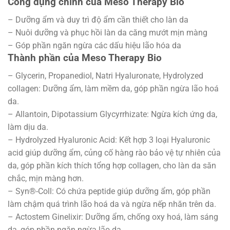
Công dụng chính của Meso Therapy Bio
– Dưỡng ẩm và duy trì độ ẩm cần thiết cho làn da
– Nuôi dưỡng và phục hồi làn da căng mướt mịn màng
– Góp phần ngăn ngừa các dấu hiệu lão hóa da
Thành phần của Meso Therapy Bio
– Glycerin, Propanediol, Natri Hyaluronate, Hydrolyzed
collagen: Dưỡng ẩm, làm mềm da, góp phần ngừa lão hoá
da.
– Allantoin, Dipotassium Glycyrrhizate: Ngừa kích ứng da,
làm dịu da.
– Hydrolyzed Hyaluronic Acid: Kết hợp 3 loại Hyaluronic
acid giúp dưỡng ẩm, củng cố hàng rào bảo vệ tự nhiên của
da, góp phần kích thích tổng hợp collagen, cho làn da săn
chắc, mịn màng hơn.
– Syn®-Coll: Có chứa peptide giúp dưỡng ẩm, góp phần
làm chậm quá trình lão hoá da và ngừa nếp nhăn trên da.
– Actostem Ginelixir: Dưỡng ẩm, chống oxy hoá, làm sáng
da, góp phần ngăn ngừa lão da.