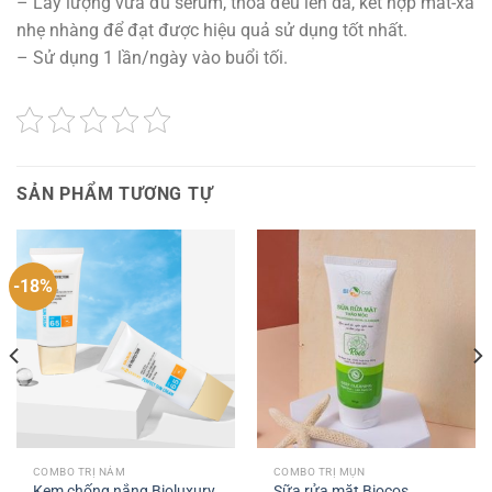
– Lấy lượng vừa đủ serum, thoa đều lên da, kết hợp mát-xa
nhẹ nhàng để đạt được hiệu quả sử dụng tốt nhất.
– Sử dụng 1 lần/ngày vào buổi tối.
SẢN PHẨM TƯƠNG TỰ
-18%
COMBO TRỊ NÁM
COMBO TRỊ MỤN
Kem chống nắng Bioluxury
Sữa rửa mặt Biocos