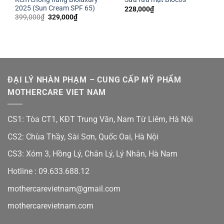
2025 (Sun Cream SPF 65)
228,000
₫
Giá
Giá
399,000
₫
329,000
₫
gốc
hiện
là:
tại
399,000₫.
là:
329,000₫.
ĐẠI LÝ NHÀN PHẠM – CUNG CẤP MỸ PHẨM
MOTHERCARE VIET NAM
CS1: Tòa CT1, KĐT Trung Văn, Nam Từ Liêm, Hà Nội
CS2: Chùa Thầy, Sài Sơn, Quốc Oai, Hà Nội
CS3: Xóm 3, Hồng Lý, Chân Lý, Lý Nhân, Hà Nam
Hotline :
09.633.688.12
mothercarevietnam@gmail.com
mothercarevietnam.com