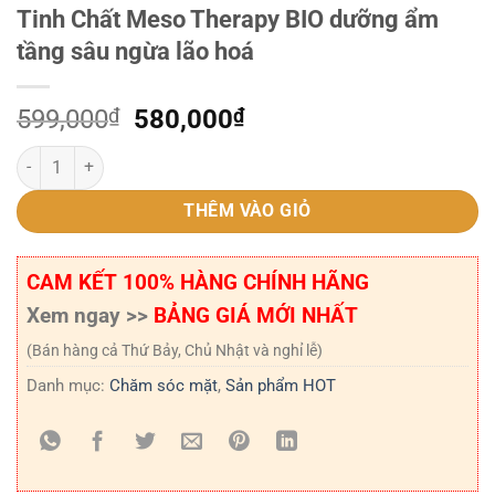
Tinh Chất Meso Therapy BIO dưỡng ẩm
tầng sâu ngừa lão hoá
Giá
Giá
599,000
₫
580,000
₫
gốc
hiện
Tinh Chất Meso Therapy BIO dưỡng ẩm tầng sâu ngừa lão hoá số lư
là:
tại
599,000₫.
là:
THÊM VÀO GIỎ
580,000₫.
CAM KẾT 100% HÀNG CHÍNH HÃNG
Xem ngay >>
BẢNG GIÁ MỚI NHẤT
(Bán hàng cả Thứ Bảy, Chủ Nhật và nghỉ lễ)
Danh mục:
Chăm sóc mặt
,
Sản phẩm HOT