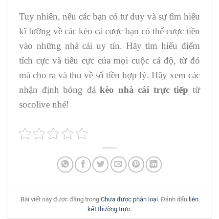
Tuy nhiên, nếu các bạn có tư duy và sự tìm hiểu
kĩ lưỡng về các kèo cá cược bạn có thể cược tiền
vào những nhà cái uy tín. Hãy tìm hiểu điểm
tích cực và tiêu cực của mọi cuộc cá độ, từ đó
mà cho ra và thu về số tiền hợp lý. Hãy xem các
nhận định bóng đá
kèo nhà cái trực tiếp
từ
socolive nhé!
Bài viết này được đăng trong
Chưa được phân loại
. Đánh dấu
liên
kết thường trực
.