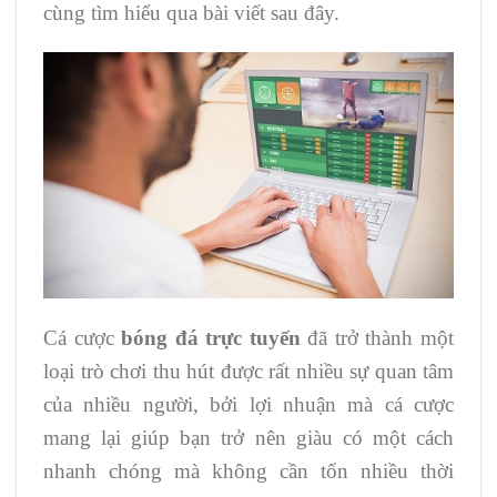
cùng tìm hiểu qua bài viết sau đây.
Cá cược
bóng đá trực tuyến
đã trở thành một
loại trò chơi thu hút được rất nhiều sự quan tâm
của nhiều người, bởi lợi nhuận mà cá cược
mang lại giúp bạn trở nên giàu có một cách
nhanh chóng mà không cần tốn nhiều thời