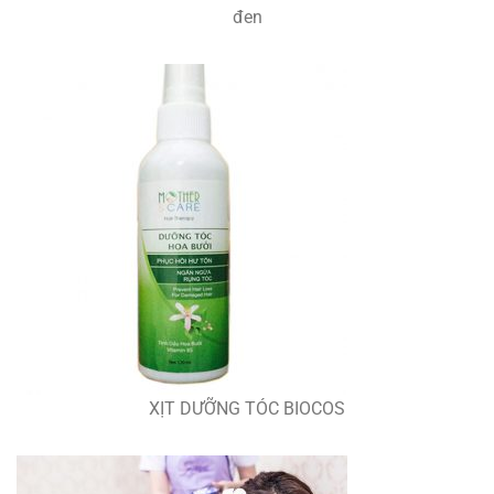
đen
XỊT DƯỠNG TÓC BIOCOS