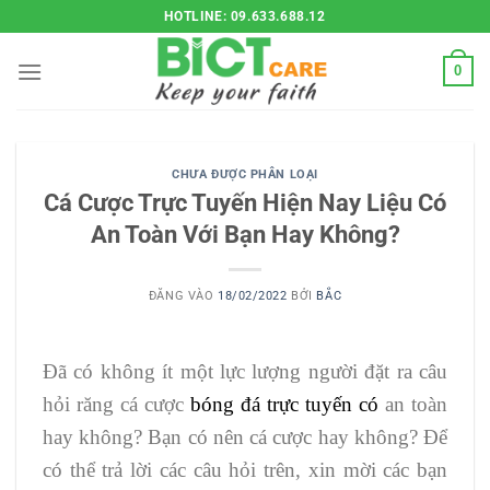
Bỏ
HOTLINE: 09.633.688.12
qua
nội
0
dung
CHƯA ĐƯỢC PHÂN LOẠI
Cá Cược Trực Tuyến Hiện Nay Liệu Có
An Toàn Với Bạn Hay Không?
ĐĂNG VÀO
18/02/2022
BỞI
BẮC
Đã có không ít một lực lượng người đặt ra câu
hỏi răng cá cược
bóng đá trực tuyến có
an toàn
hay không? Bạn có nên cá cược hay không? Để
có thể trả lời các câu hỏi trên, xin mời các bạn