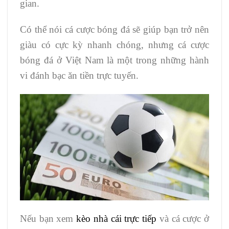
gian.
Có thể nói cá cược bóng đá sẽ giúp bạn trở nên
giàu có cực kỳ nhanh chóng, nhưng cá cược
bóng đá ở Việt Nam là một trong những hành
vi đánh bạc ăn tiền trực tuyến.
Nếu bạn xem
kèo nhà cái trực tiếp
và cá cược ở