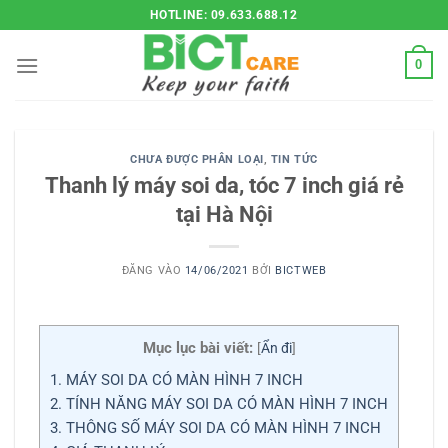
Bỏ
HOTLINE: 09.633.688.12
qua
nội
0
dung
CHƯA ĐƯỢC PHÂN LOẠI
,
TIN TỨC
Thanh lý máy soi da, tóc 7 inch giá rẻ
tại Hà Nội
ĐĂNG VÀO
14/06/2021
BỞI
BICTWEB
Mục lục bài viết:
[
Ẩn đi
]
1.
MÁY SOI DA CÓ MÀN HÌNH 7 INCH
2.
TÍNH NĂNG MÁY SOI DA CÓ MÀN HÌNH 7 INCH
3.
THÔNG SỐ MÁY SOI DA CÓ MÀN HÌNH 7 INCH