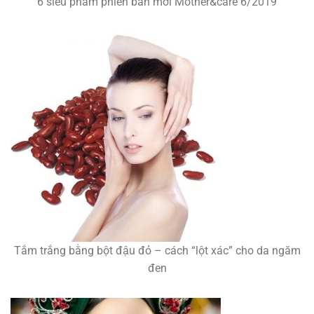
6 siêu phẩm phiên bản mới Mother&care 6/2019
Tắm trắng bằng bột đậu đỏ – cách “lột xác” cho da ngăm
đen