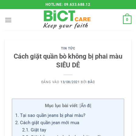
Bỏ
HOTLINE: 09.633.688.12
qua
nội
0
dung
TIN TỨC
Cách giặt quần bò không bị phai màu
SIÊU DỄ
ĐĂNG VÀO
13/08/2021
BỞI
BẮC
Mục lục bài viết:
[
Ẩn đi
]
1.
Tại sao quần jeans bị phai màu?
2.
Cách giặt quần jean mới mua
2.1.
Giặt tay