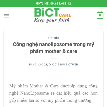
Bỏ
HOTLINE: 09.633.688.12
qua
nội
0
dung
TIN TỨC
Công nghệ nanoliposome trong mỹ
phẩm mother & care
ĐĂNG VÀO
21/04/2017
BỞI
BICTWEB
Mỹ phẩm Mother & Care được áp dụng công
nghệ NanoLiposome sẽ đạt hiệu quả cao hơn
gấp nhiều lần so với mỹ phẩm thông thường.