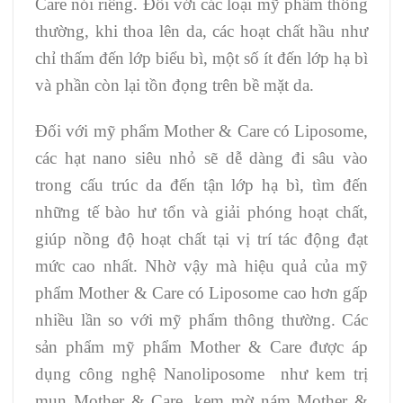
Care nói riêng. Đối với các loại mỹ phẩm thông
thường, khi thoa lên da, các hoạt chất hầu như
chỉ thấm đến lớp biểu bì, một số ít đến lớp hạ bì
và phần còn lại tồn đọng trên bề mặt da.
Đối với mỹ phẩm Mother & Care có Liposome,
các hạt nano siêu nhỏ sẽ dễ dàng đi sâu vào
trong cấu trúc da đến tận lớp hạ bì, tìm đến
những tế bào hư tổn và giải phóng hoạt chất,
giúp nồng độ hoạt chất tại vị trí tác động đạt
mức cao nhất. Nhờ vậy mà hiệu quả của mỹ
phẩm Mother & Care có Liposome cao hơn gấp
nhiều lần so với mỹ phẩm thông thường. Các
sản phẩm mỹ phẩm Mother & Care được áp
dụng công nghệ Nanoliposome như kem trị
mụn Mother & Care, kem mờ nám Mother &